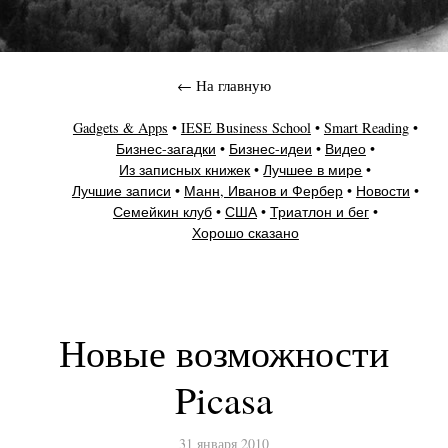
← На главную
Gadgets & Apps
IESE Business School
Smart Reading
Бизнес-загадки
Бизнес-идеи
Видео
Из записных книжек
Лучшее в мире
Лучшие записи
Манн, Иванов и Фербер
Новости
Семейкин клуб
США
Триатлон и бег
Хорошо сказано
Новые возможности
Picasa
31 января 2010