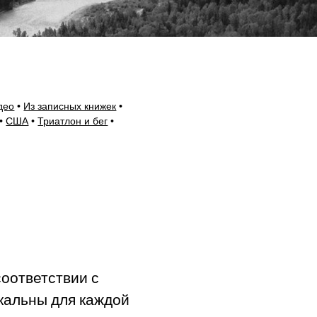
део
Из записных книжек
США
Триатлон и бег
соответствии с
кальны для каждой