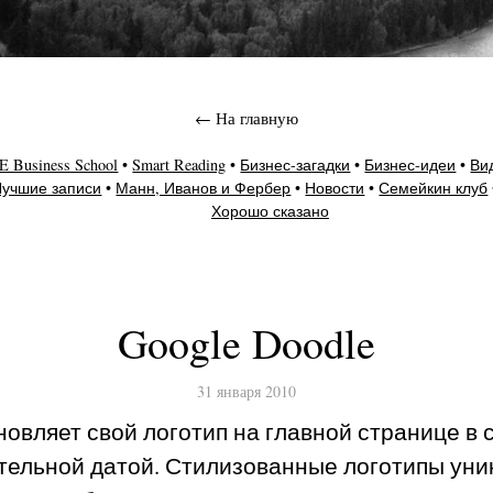
← На главную
E Business School
Smart Reading
Бизнес-загадки
Бизнес-идеи
Ви
Лучшие записи
Манн, Иванов и Фербер
Новости
Семейкин клуб
Хорошо сказано
Google Doodle
31 января 2010
новляет свой логотип на главной странице в 
тельной датой. Стилизованные логотипы уни