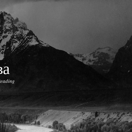
ва
eading