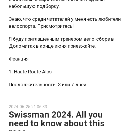
Огромные красные скалы, лёгкие пешеходные
небольшую подборку.
маршруты, идеальное место для фото, пикника и
изучения природы.
Знаю, что среди читателей у меня есть любители
велоспорта. Присмотритесь!
Я буду приглашенным тренером вело-сборе в
Zoo (Colorado Springs)
Доломитах в конце июня приезжайте
.
Можно кормить некоторых зверей
Франция
1. Haute Route Alps
Rocky Mountain National Park
Легендарный парк с потрясающими пейзажами.
Продолжительность: 3 или 7 дней
Подходит для коротких семейных хайков —
например, до озера Bear Lake или водопада
Когда: август
Alberta Falls.
2024-06-25 21:06:33
2. Marmotte Granfondo Series (Alpes + Pyrénées)
Swissman 2024. All you
need to know about this
Искусство, культура, креатив
Продолжительность: до 2-3 дня