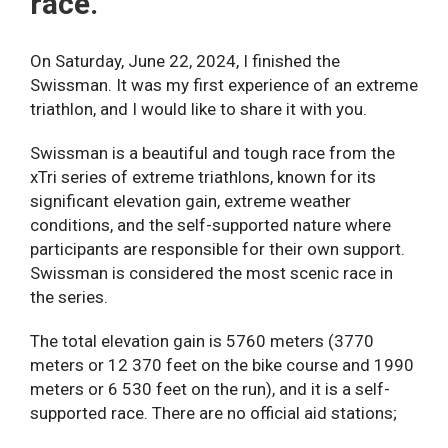
race.
Meow Wolf (Denver)
Когда: июнь-июль
Абсолютно уникальное место —
психоделический, яркий и многослойный мир
3. Inferno
On Saturday, June 22, 2024, I finished the
современного искусства. Лабиринты, комната-
Swissman. It was my first experience of an extreme
Inferno Swiss 26-29 июня
портал, музыка, технологии — дети в полном
triathlon, and I would like to share it with you.
восторге.
Inferno France 3-7 сентября
Swissman is a beautiful and tough race from the
xTri series of extreme triathlons, known for its
Colorado Model Railroad Museum (Greeley)
Inferno Dolomites & Slovenia September 30 –
significant elevation gain, extreme weather
Один из лучших в США макетов железной
October 05 2025
conditions, and the self-supported nature where
дороги. Всё работает, двигается, светится —
participants are responsible for their own support.
завораживает не только детей, но и взрослых.
Swissman is considered the most scenic race in
the series.
Швейцария / Италия
Science Museum (Denver)
The total elevation gain is 5760 meters (3770
Обязательное место для семьи. Динозавры,
4. Tour des Stations (Ultrafondo или многодневка)
meters or 12 370 feet on the bike course and 1990
космос, зоны для экспериментов и настоящая
meters or 6 530 feet on the run), and it is a self-
Продолжительность: 2–3 дня (есть
мумия — детям здесь интересно надолго.
supported race. There are no official aid stations;
ультрадистанции)
you cannot do this race solo. The success and