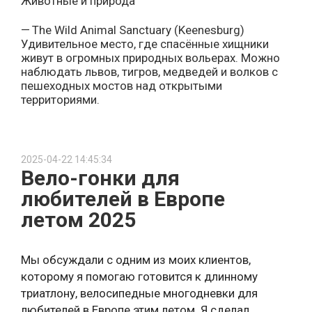
Животные и природа
The Wild Animal Sanctuary (Keenesburg)
Удивительное место, где спасённые хищники
живут в огромных природных вольерах. Можно
наблюдать львов, тигров, медведей и волков с
пешеходных мостов над открытыми
территориями.
Butterfly Pavilion (Westminster)
Музей-живой оазис с сотнями тропических
2025-04-22 14:45:34
бабочек, пауками, морскими звездами и другими
Вело-гонки для
экзотическими существами. Дети в восторге от
возможности держать настоящего тарантула!
любителей в Европе
летом 2025
Aquarium (Downtown Denver)
Огромный аквариум с акулами, выдрами,
медузами и даже тиграми. Есть контактные
Мы обсуждали с одним из моих клиентов,
бассейны и приключенческий ресторан.
которому я помогаю готовится к длинному
триатлону, велосипедные многодневки для
Garden of the Gods (Colorado Springs)
любителей в Европе этим летом. Я сделал