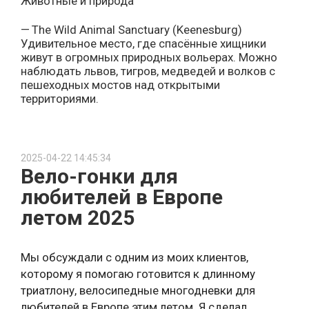
Животные и природа
The Wild Animal Sanctuary (Keenesburg)
Удивительное место, где спасённые хищники
живут в огромных природных вольерах. Можно
наблюдать львов, тигров, медведей и волков с
пешеходных мостов над открытыми
территориями.
Butterfly Pavilion (Westminster)
Музей-живой оазис с сотнями тропических
2025-04-22 14:45:34
бабочек, пауками, морскими звездами и другими
Вело-гонки для
экзотическими существами. Дети в восторге от
возможности держать настоящего тарантула!
любителей в Европе
летом 2025
Aquarium (Downtown Denver)
Огромный аквариум с акулами, выдрами,
медузами и даже тиграми. Есть контактные
Мы обсуждали с одним из моих клиентов,
бассейны и приключенческий ресторан.
которому я помогаю готовится к длинному
триатлону, велосипедные многодневки для
Garden of the Gods (Colorado Springs)
любителей в Европе этим летом. Я сделал