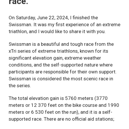
race.
Meow Wolf (Denver)
Когда: июнь-июль
Абсолютно уникальное место —
психоделический, яркий и многослойный мир
3. Inferno
On Saturday, June 22, 2024, I finished the
современного искусства. Лабиринты, комната-
Swissman. It was my first experience of an extreme
Inferno Swiss 26-29 июня
портал, музыка, технологии — дети в полном
triathlon, and I would like to share it with you.
восторге.
Inferno France 3-7 сентября
Swissman is a beautiful and tough race from the
xTri series of extreme triathlons, known for its
Colorado Model Railroad Museum (Greeley)
Inferno Dolomites & Slovenia September 30 –
significant elevation gain, extreme weather
Один из лучших в США макетов железной
October 05 2025
conditions, and the self-supported nature where
дороги. Всё работает, двигается, светится —
participants are responsible for their own support.
завораживает не только детей, но и взрослых.
Swissman is considered the most scenic race in
the series.
Швейцария / Италия
Science Museum (Denver)
The total elevation gain is 5760 meters (3770
Обязательное место для семьи. Динозавры,
4. Tour des Stations (Ultrafondo или многодневка)
meters or 12 370 feet on the bike course and 1990
космос, зоны для экспериментов и настоящая
meters or 6 530 feet on the run), and it is a self-
Продолжительность: 2–3 дня (есть
мумия — детям здесь интересно надолго.
supported race. There are no official aid stations;
ультрадистанции)
you cannot do this race solo. The success and