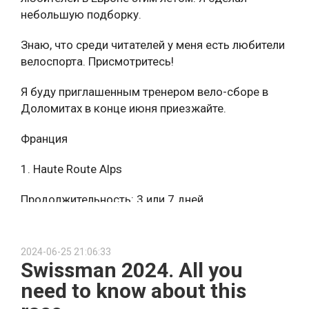
Огромные красные скалы, лёгкие пешеходные
небольшую подборку.
маршруты, идеальное место для фото, пикника и
изучения природы.
Знаю, что среди читателей у меня есть любители
велоспорта. Присмотритесь!
Я буду приглашенным тренером вело-сборе в
Zoo (Colorado Springs)
Доломитах в конце июня приезжайте
.
Можно кормить некоторых зверей
Франция
1. Haute Route Alps
Rocky Mountain National Park
Легендарный парк с потрясающими пейзажами.
Продолжительность: 3 или 7 дней
Подходит для коротких семейных хайков —
например, до озера Bear Lake или водопада
Когда: август
Alberta Falls.
2024-06-25 21:06:33
2. Marmotte Granfondo Series (Alpes + Pyrénées)
Swissman 2024. All you
need to know about this
Искусство, культура, креатив
Продолжительность: до 2-3 дня