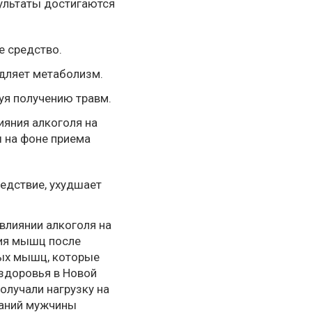
ультаты достигаются
е средство.
едляет метаболизм.
уя получению травм.
ияния алкоголя на
 на фоне приема
ледствие, ухудшает
влиянии алкоголя на
ния мышц после
ных мышц, которые
 здоровья в Новой
олучали нагрузку на
ований мужчины