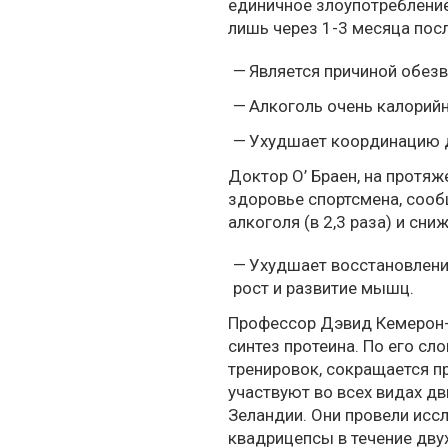
единичное злоупотреблени
лишь через 1-3 месяца пос
Является причиной обезв
Алкоголь очень калорий
Ухудшает координацию д
Доктор О’ Браен, на протя
здоровье спортсмена,
сооб
алкоголя (в 2,3 раза) и сни
Ухудшает восстановление
рост и развитие мышц.
Профессор Дэвид Кемерон-
синтез протеина. По его сл
тренировок, сокращается п
участвуют во всех видах дв
Зеландии. Они провели
исс
квадрицепсы в течение двух