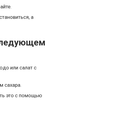
айте.
становиться, а
 следующем
до или салат с
м сахара.
ить это с помощью