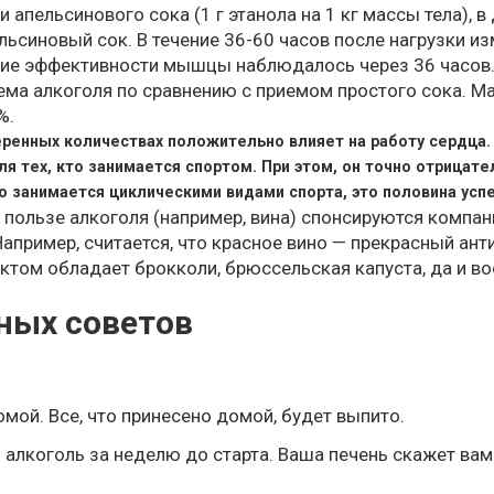
 апельсинового сока (1 г этанола на 1 кг массы тела), в
льсиновый сок. В течение 36-60 часов после нагрузки и
ие эффективности мышцы наблюдалось через 36 часов
ема алкоголя по сравнению с приемом простого сока. 
%.
еренных количествах положительно влияет на работу сердца.
для тех, кто занимается спортом. При этом, он точно отрицате
то занимается циклическими видами спорта, это половина успе
 пользе алкоголя (например, вина) спонсируются компан
апример, считается, что красное вино — прекрасный ант
том обладает брокколи, брюссельская капуста, да и в
ных советов
омой. Все, что принесено домой, будет выпито.
 алкоголь за неделю до старта. Ваша печень скажет вам