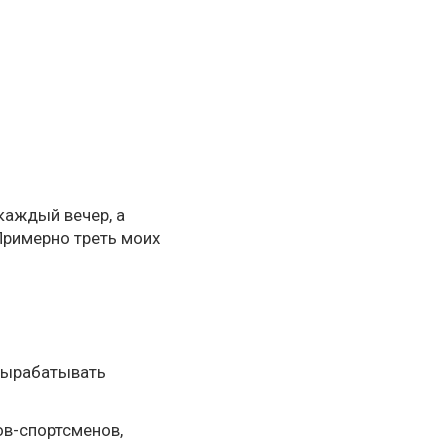
каждый вечер, а
Примерно треть моих
 вырабатывать
ов-спортсменов,