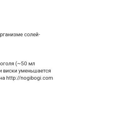
рганизме солей-
коголя (~50 мл
ли виски уменьшается
 на
http://nogibogi.com