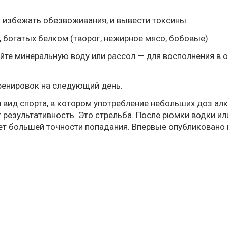
 избежать обезвоживания, и вывести токсины.
 богатых белком (творог, нежирное мясо, бобовые).
те минеральную воду или рассол — для восполнения в о
ренировок на следующий день.
н вид спорта, в котором употребление небольших доз ал
т результативность. Это стрельба. После рюмки водки и
ует большей точности попадания. Впервые опубликовано