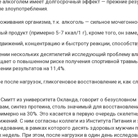
е алкоголем имеет долгосрочный эффект — прежние рез
ле злоупотребления.
оживания организма, т.к. алкоголь — сильное мочегонно
ный продукт
(примерно 5-7 ккал/1 г), кроме того, он зам
вижений, концентрацию и быстроту реакции, способств
жении нескольких десятилетий исследующий проблему вл
щает
о повышенном риске получения спортивной травмы
жении результатов на 11,4%.
 после нагрузок, гликогеновое восстановление и, как с
Смитт из университета Окланда,
говорит
о безусловном 
овам, синтез протеина, столь значимый для восстановле
римерно на 30%. Это касается в первую очередь скелет
ижений. С ним согласны коллеги из Института Питания и
ледование
, в рамках которого десять здоровых мужчин п
 недель. При этом, после нагрузки в один день исслед