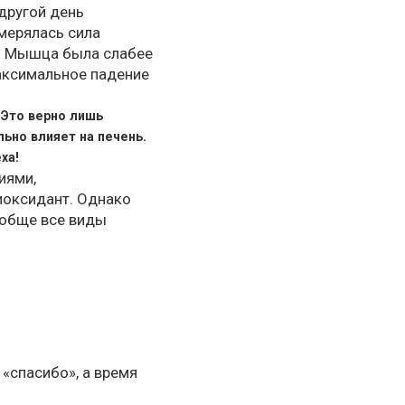
 другой день
змерялась сила
. Мышца была слабее
Максимальное падение
 Это верно лишь
льно влияет на печень.
ха!
иями,
иоксидант. Однако
ообще все виды
 «спасибо», а время