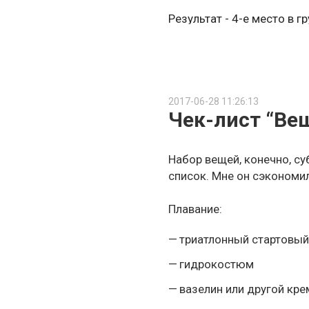
Результат -
4-е место в г
Что в следующий раз над
Неделя старта
2017-06-28 11:26:13
Чек-лист “Ве
Надо беречь себя пере
ходил.
Набор вещей, конечно, су
Больше спать. В средне
список. Мне он сэкономи
На старте
Плавание:
триатлонный стартовы
Управление темпом. Пер
пульс 140, факт 232 ватт
гидрокостюм
сдержать.
вазелин или другой кр
Не взял с собой соляно