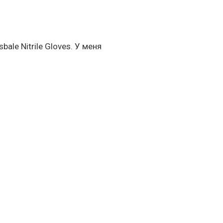
половине гонок,
сить ваш на свой сбор в
ale Nitrile Gloves. У меня
mbly Gel