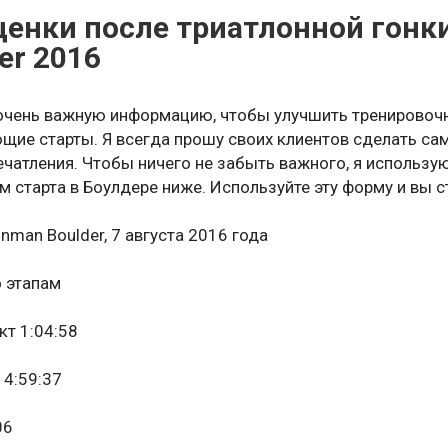
енки после триатлонной гонки
 давления в колесах — SKS Airchecker Digital Presta and
er 2016
их ключей — BIKEHAND Bicycle Bike Torque Wrench Allen K
очень важную информацию, чтобы улучшить тренировочн
ие старты. Я всегда прошу своих клиентов сделать са
— BIKEHAND Bicycle Bike Chain Wear Indicator Tool Chain 
ечатления. Чтобы ничего не забыть важного, я использ
 старта в Боулдере ниже. Используйте эту форму и вы с
onman Boulder,
7 августа 2016 года
я телефона — Lifeproof FRE Waterproof Case for iPhone
 этапам
кт 1:04:58
 4:59:37
06