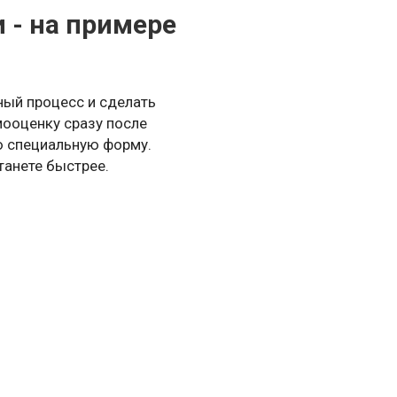
 - на примере
 Schrader Pressure Gauge
ey Tool Socket Set Kit
ый процесс и сделать
мооценку сразу после
checker
ую специальную форму.
танете быстрее.