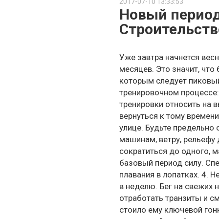
2017-07-10 13:33:53
Новый период
Строительств
Уже завтра начнется весн
месяцев. Это значит, что
которым следует пиковый
тренировочном процессе:
тренировки относить на в
вернуться к тому времени
улице. Будьте предельно 
машинам, ветру, рельефу д
сократиться до одного, 
базовый период силу. Сп
плавания в лопатках. 4. Н
в неделю. Бег на свежих 
отработать транзиты и см
стоило ему ключевой гонк