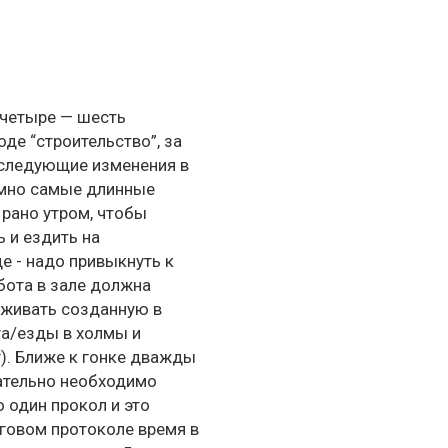
 четыре — шесть
оде “строительство”, за
 следующие изменения в
зумно самые длинные
 рано утром, чтобы
ь и ездить на
е - надо привыкнуть к
абота в зале должна
рживать созданную в
га/езды в холмы и
ег). Ближе к гонке дважды
язательно необходимо
 один прокол и это
тоговом протоколе время в