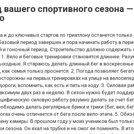
 вашего спортивного сезона —
о
а и до ключевых стартов по триатлону останется только
 базовый период завершен и пора начинать работу в пери
 и гоночный период. Строительство должно содержать
 1. Вело и беговые тренировки становятся длиннее. Ра
ыходные. Я стараюсь делать длинный бег в воскресенье
, как семья только проснется. 2. Погода позволяет бегат
осторожны на первых тренировках на улице на велосипед
ороги, вспомнить, как есть и пить на ходу. 3. Силовая р
максимум двух раз в неделю. В сезон нужно будет подде
ецифическую силовую работу разумно делать за счет бе
еобходимо делать регулярные брики и трики (бег, вел, б
ногах очень отличается от бега после вело-этапа. 5. Об
ену камеры. В прошлом году у моих учеников был только
и сезона. Он ехал на трубке и не смог ее поменять. В и