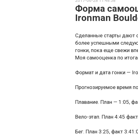
2017-06-28 11:48:58
Форма самооц
Электронный измеритель
Ironman Bould
Набор динамометрически
Сделанные старты дают 
более успешными следующ
Измеритель износа цепи 
гонки, пока еще свежи вп
Моя самооценка по итогам
Калабашка от Eney
Формат и дата гонки — Ir
Непромокаемый чехол дл
Прогнозируемое время по
Плавание. План — 1:05, фа
Вело-этап. План 4:45 факт
Бег. План 3:25, факт 3:41: