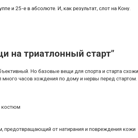
руппе и
25-е в абсолюте. И, как результат, слот на Кону.
о сделать лучше
щи на триатлонный старт”
д важными стартами. Продуло поясницу после плавания. 
бъективный. Но базовые вещи для спорта и старта схожи
м, я спал меньше 7 часов.
л много часов хождения по дому и нервы перед стартом.
й коcтюм
еработка на первых 35 км. вела почти погубила всю гонк
а и пульс 150. Рационально я понимал, что это много, а 
ем, предотвращающий от натирания и повреждения кожи
й раствор, который всегда помогал мне при судорогах. П